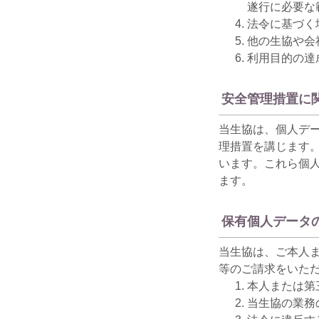
遂行に必要な
法令に基づく
他の生協や会
利用目的の達
安全管理措置に
当生協は、個人デ
理措置を講じます
います。これら個
ます。
保有個人データ
当生協は、ご本人
等のご請求をいた
本人または第
当生協の業務