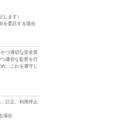
記します）
部を委託する場合
要かつ適切な安全管
かつ適切な監督を行
定め、これを遵守し
示、訂正、利用停止
る場合