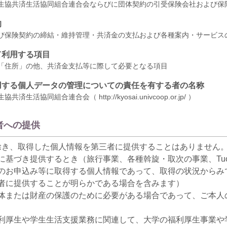
生協共済生活協同組合連合会ならびに団体契約の引受保険会社および保
的
び保険契約の締結・維持管理・共済金の支払および各種案内・サービス
て利用する項目
「住所」の他、共済金支払等に際して必要となる項目
用する個人データの管理についての責任を有する者の名称
生協共済生活協同組合連合会（
http://kyosai.univcoop.or.jp/
）
者への提供
除き、取得した個人情報を第三者に提供することはありません
に基づき提供するとき（旅行事業、各種斡旋・取次の事業、Tu
のお申込み等に取得する個人情報であって、取得の状況からみ
者に提供することが明らかである場合を含みます）
体または財産の保護のために必要がある場合であって、ご本人
利厚生や学生生活支援業務に関連して、大学の福利厚生事業や