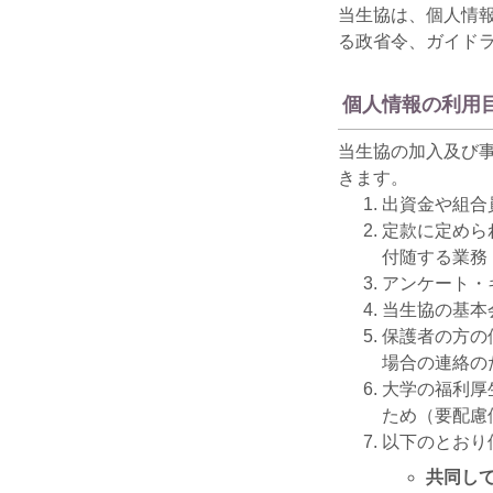
当生協は、個人情
る政省令、ガイド
個人情報の利用
当生協の加入及び
きます。
出資金や組合
定款に定めら
付随する業務
アンケート・
当生協の基本
保護者の方の
場合の連絡の
大学の福利厚
ため（要配慮
以下のとおり
共同し