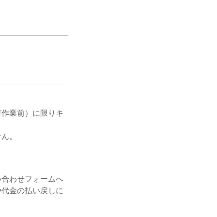
荷作業前）に限りキ
せん。
い合わせフォームへ
や代金の払い戻しに