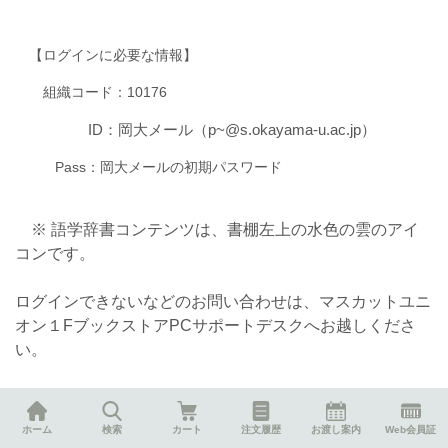
【ログインに必要な情報】
組織コード：10176
ID：岡大メール（p~@s.okayama-u.ac.jp）
Pass：岡大メールの初期パスワード
※ 語学辞書コンテンツは、書棚左上の水色の雲のアイ
コンです。
ログインできないなどのお問い合わせは、マスカットユニ
オン１FブックストアPCサポートデスクへお越しくださ
い。
10．その他のお問合せ
ホーム
検索
カート
注文履歴
お渡し案内
Web会員証